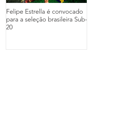
Felipe Estrella é convocado
Daniel Fuzato
para a seleção brasileira Sub-
para a seleção 
20
Notícias Recentes
Geração 2005 campeã Paulista
Cup
Felipe Estrella é convocado para
a seleção brasileira Sub-20