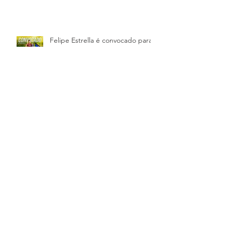
Felipe Estrella é convocado para
a seleção brasileira Sub-20
Benvenuto al Venezia FC Enrico!
Daniel Fuzato convocado para a
seleção principal