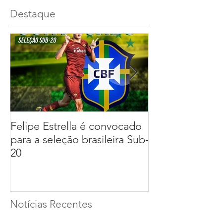
Destaque
Felipe Estrella é convocado
Daniel Fuzato
para a seleção brasileira Sub-
para a seleção 
20
Notícias Recentes